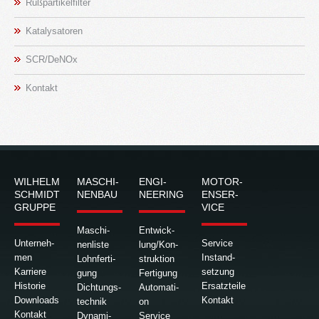
Ruß­par­ti­kel­fil­ter
Ka­ta­ly­sa­to­ren
SCR/DeNOx
Kon­takt
WIL­HELM
MA­SCHI­
EN­GI­
MO­TO­R­
SCHMIDT
NEN­BAU
NEE­RING
EN­SER­
GRUP­PE
VICE
Ma­schi­
Ent­wick­
Un­ter­neh­
Ser­vice
nen­lis­te
lung/Kon­
men
In­stand­
Lohn­fer­ti­
struk­ti­on
Kar­rie­re
set­zung
gung
Fer­ti­gung
His­to­rie
Er­satz­tei­le
Dich­tungs­
Au­to­ma­ti­
Down­loads
Kon­takt
tech­nik
on
Kon­takt
Dy­na­mi­
Ser­vice