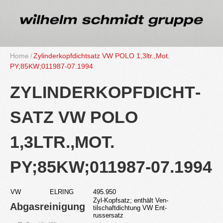
Home
Zy­lin­der­kopf­dicht­satz VW POLO 1,3ltr.,Mot.​
PY;85KW;011987-07.1994
ZY­LIN­DER­KOPF­DICHT­
SATZ VW POLO
1,3LTR.,MOT.​
PY;85KW;011987-07.1994
VW
EL­RING
495.950
Zyl-Kopf­satz; ent­hält Ven­
Ab­gas­rei­ni­gung
til­schaft­dich­tung VW Ent­
russer­satz