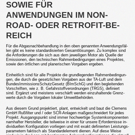
SOWIE FÜR
AN­WEN­DUN­GEN IM NON­
ROAD- ODER RE­TRO­FIT-BE­
REICH
Für die Ab­gas­nach­be­hand­lung in den oben ge­nann­ten An­wen­dungs­fäl­
len gibt es keine stan­dar­di­sier­ten Ge­samt­lö­sun­gen. Zu kom­plex sind
die An­for­de­run­gen die sich aus dem je­wei­li­gen Motor als Quel­le der
Emis­sio­nen, den tech­ni­schen Rah­men­be­din­gun­gen eines Pro­jek­tes,
sowie den ört­li­chen und pla­ne­ri­schen Vor­ga­ben er­ge­ben.
Ein­heit­lich sind für alle Pro­jek­te die grund­le­gen­den Rah­men­be­din­gun­
gen, die durch die ge­setz­li­chen Vor­ga­ben aus der TA-Luft und dem
Bun­des­Im­mis­si­ons­Schutz­Ge­setz (BIm­SchG) und den be­glei­ten­den
Vor­schrif­ten, wie z. B. Ge­fahr­stoff­ver­ord­nun­gen (TRGS), de­fi­niert
sind. Er­gänzt und meis­tens ver­schärft wer­den ein­zu­hal­ten­de Grenz­
wer­te durch die Vor­ga­ben lo­ka­ler Um­welt­be­hör­den.
Aus die­sem Grund pro­jek­tiert, plant, ent­wi­ckelt und baut die Cle­mens
GmbH Ruß­fil­ter und / oder SCR-An­la­gen maß­ge­schnei­dert für jedes
Pro­jekt. Aus­gangs­punkt sind immer hoch­wer­ti­ge Sys­tem­kom­po­nen­ten
nam­haf­ter Her­stel­ler, die teil­wei­se in einer für un­se­re Er­for­der­nis­se in­
di­vi­du­el­len Kon­fi­gu­ra­ti­on vor­lie­gen und mit exakt de­fi­nier­ten Leis­tungs­
pa­ra­me­tern fak­tisch als Stan­dard­ele­ment die­nen. Auf diese Weise