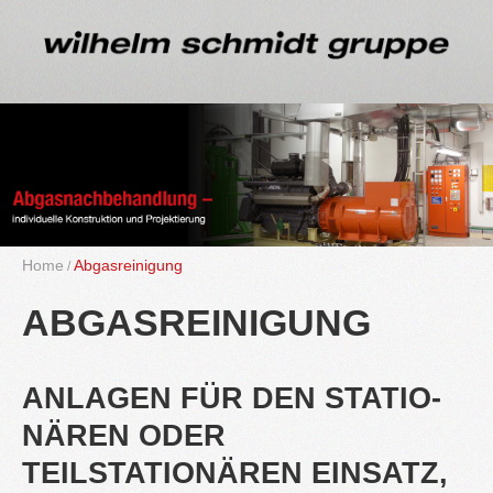
Home
Ab­gas­rei­ni­gung
AB­GAS­REI­NI­GUNG
AN­LA­GEN FÜR DEN STA­TIO­
NÄ­REN ODER
TEIL­STA­TIO­NÄ­REN EIN­SATZ,