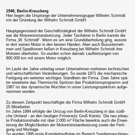
1948, Ber­lin-Kreuz­berg
Hier lie­gen die Ur­sprün­ge der Un­ter­neh­mens­grup­pe Wil­helm Schmidt
mit der Grün­dung der Wil­helm Schmidt GmbH.
Haupt­ge­gen­stand der Ge­schäfts­tä­tig­keit der Wil­helm Schmidt GmbH
war die Mo­to­ren­in­stand­set­zung. Jeder Ta­xi­fah­rer in Ber­lin kann­te die
Firma „W. Schmidt“. Wenn es um eine Grund­über­ho­lung ging, wuss­te
er dort sei­nen Motor in den bes­ten Hän­den. Aber auch Bus­un­ter­neh­
men und Spe­di­tio­nen lie­ßen in Kreuz­berg bei Wil­helm Schmidt ihre
Mo­to­ren über­ho­len. So wur­den schon da­mals Lauf­leis­tun­gen von
800.000 km mit einem Motor mög­lich.
Im Laufe der Jahre un­ter­lag unser Un­ter­neh­men meh­re­ren tech­ni­schen
und wirt­schaft­li­chen Ver­än­de­run­gen. So wurde 1971 die me­cha­ni­sche
Fer­ti­gung ein wei­te­res wich­ti­ges Stand­bein der Firma. Zwei Jahre spä­
ter er­wei­ter­te das Ther­mi­sche Sprit­zen das Pro­duk­ti­ons­pro­gramm und
1987 ist das dy­na­mi­sche Wuch­ten in unser Leis­tungs­spek­trum auf­ge­
nom­men wor­den.
Zu die­sem Zeit­punkt be­schäf­tig­te die Firma Wil­helm Schmidt GmbH
25 Mit­ar­bei­ter.
Im Jahre 1994 er­folg­te der Umzug von Ber­lin-Kreuz­berg in das süd­li­
che Um­land - an den heu­ti­gen Fir­men­sitz Groß Kie­nitz. Die neu er­bau­
te Pro­duk­ti­ons­hal­le mit über 2.000 m² Flä­che be­wirk­te auch die Er­wei­
te­rung der Mög­lich­kei­ten der Mo­to­ren­in­stand­set­zung sowie der Fer­ti­
gung und Mon­ta­ge.
So wur­den 1995 erste Kom­plett­auf­trä­ge im Be­reich Son­der­ma­schi­nen­