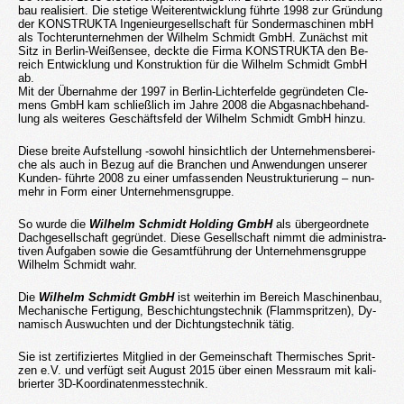
bau rea­li­siert. Die ste­ti­ge Wei­ter­ent­wick­lung führ­te 1998 zur Grün­dung
der KON­STRUK­TA In­ge­nieur­ge­sell­schaft für Son­der­ma­schi­nen mbH
als Toch­ter­un­ter­neh­men der Wil­helm Schmidt GmbH. Zu­nächst mit
Sitz in Ber­lin-Wei­ßen­see, deck­te die Firma KON­STRUK­TA den Be­
reich Ent­wick­lung und Kon­struk­ti­on für die Wil­helm Schmidt GmbH
ab.
Mit der Über­nah­me der 1997 in Ber­lin-Lich­ter­fel­de ge­grün­de­ten Cle­
mens GmbH kam schließ­lich im Jahre 2008 die Ab­gas­nach­be­hand­
lung als wei­te­res Ge­schäfts­feld der Wil­helm Schmidt GmbH hinzu.
Diese brei­te Auf­stel­lung -so­wohl hin­sicht­lich der Un­ter­neh­mens­be­rei­
che als auch in Bezug auf die Bran­chen und An­wen­dun­gen un­se­rer
Kun­den- führ­te 2008 zu einer um­fas­sen­den Neu­struk­tu­rie­rung – nun­
mehr in Form einer Un­ter­neh­mens­grup­pe.
So wurde die
Wil­helm Schmidt Hol­ding GmbH
als über­ge­ord­ne­te
Dach­ge­sell­schaft ge­grün­det. Diese Ge­sell­schaft nimmt die ad­mi­nis­tra­
ti­ven Auf­ga­ben sowie die Ge­samt­füh­rung der Un­ter­neh­mens­grup­pe
Wil­helm Schmidt wahr.
Die
Wil­helm Schmidt GmbH
ist wei­ter­hin im Be­reich Ma­schi­nen­bau,
Me­cha­ni­sche Fer­ti­gung, Be­schich­tungs­tech­nik (Flamm­sprit­zen), Dy­
na­misch Aus­wuch­ten und der Dich­tungs­tech­nik tätig.
Sie ist zer­ti­fi­zier­tes Mit­glied in der Ge­mein­schaft Ther­mi­sches Sprit­
zen e.V. und ver­fügt seit Au­gust 2015 über einen Mess­raum mit ka­li­
brier­ter 3D-Ko­or­di­na­ten­mess­tech­nik.