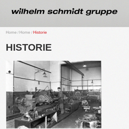
Home
Home
His­to­rie
HIS­TO­RIE