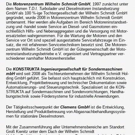
Die
Mo­to­ren­zen­trum Wil­helm Schmidt GmbH
,
1997 zu­nächst unter
dem Namen
T.D.I. Tur­bo­la­der und Die­sel­mo­to­ren In­stand­set­zung
GmbH
als 100 %-ige Toch­ter­ge­sell­schaft der Wil­helm Schmidt GmbH
ge­grün­det, wurde 2008 in Mo­to­ren­zen­trum Wil­helm Schmidt GmbH
um­be­nannt. Hier wer­den alle Auf­ga­ben im Be­reich Mo­to­ren­in­stand­set­
zung und -han­del sowie Ser­vice an Die­sel- und Gas­mo­to­ren ein­
schließ­lich Hilfs- und Ne­be­nag­gre­ga­ten und die Ver­sor­gung mit Mo­tor­
er­satz­tei­len wahr­ge­nom­men. Für die War­tung der Mo­to­ren und den
Ser­vice vor Ort sind spe­zi­ell aus­ge­stat­te­te Ser­vice­fahr­zeu­ge im Ein­
satz, die mit er­fah­re­nen Ser­vice­tech­ni­kern be­setzt sind. Die Mo­to­ren­
zen­trum Wil­helm Schmidt GmbH ist der Gü­te­ge­mein­schaft der Mo­to­
ren­in­stand­set­zungs­be­trie­be e.V. or­ga­ni­siert und Ver­trags­part­ner ver­
schie­de­ner nam­haf­ter Mo­to­ren­her­stel­ler.
Die
KON­STRUK­TA In­ge­nieur­ge­sell­schaft für Son­der­ma­schi­nen
mbH
wird seit 2008 als Toch­ter­un­ter­neh­men der Wil­helm Schmidt Hol­
ding GmbH ge­führt. Sie be­fasst sich haupt­säch­lich mit Kon­struk­ti­on,
Ent­wick­lung, Pro­jekt­be­treu­ung und tech­ni­scher Do­ku­men­ta­ti­on sowie
Au­to­ma­ti­sie­rungs- und Steue­rungs­tech­nik. Spe­zia­li­siert ist die KON­
STRUK­TA auf Son­der­ma­schi­nen und Son­der­vor­rich­tun­gen, Hand­ha­
bungs­tech­nik sowie För­der­sys­te­me für in­dus­tri­el­le An­wen­dun­gen.
Der Tä­tig­keits­schwer­punkt der
Cle­mens GmbH
ist die Ent­wick­lung,
Her­stel­lung und Pro­dukt­be­treu­ung von Ab­gas­nach­be­hand­lungs­sys­te­
men für sta­tio­nä­re Die­sel­mo­to­ren.
Mit der Zu­sam­men­füh­rung aller Un­ter­neh­mens­be­rei­che am Stand­ort
Groß Kie­nitz unter dem Dach der Wil­helm Schmidt