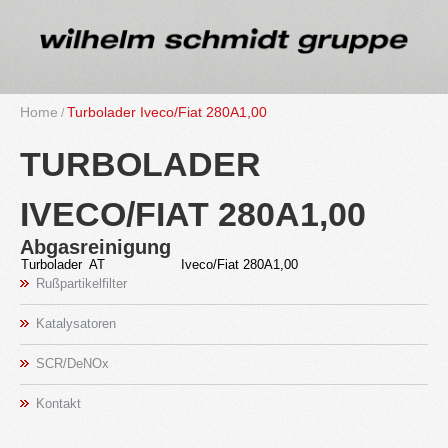
Home
Tur­bo­la­der Iveco/Fiat 280A1,00
TUR­BO­LA­DER
IVECO/FIAT 280A1,00
Ab­gas­rei­ni­gung
Tur­bo­la­der AT
Iveco/Fiat 280A1,00
Ruß­par­ti­kel­fil­ter
Ka­ta­ly­sa­to­ren
SCR/DeNOx
Kon­takt