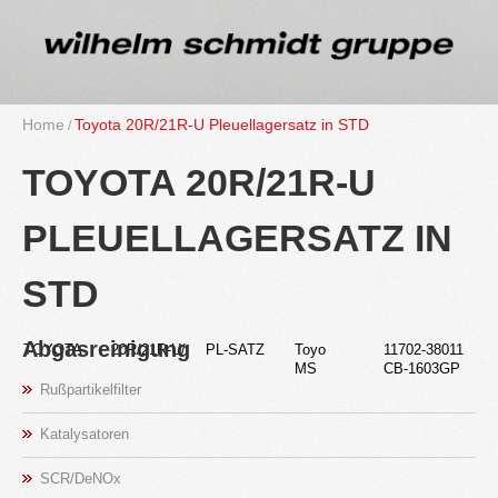
Home
To­yo­ta 20R/21R-U Pleu­el­la­gersatz in STD
TO­YO­TA 20R/21R-U
PLEU­EL­LA­GERSATZ IN
STD
Ab­gas­rei­ni­gung
TO­YO­TA
20R/21R-U/
PL-SATZ
Toyo
11702-38011
in
MS
CB-1603GP
Ruß­par­ti­kel­fil­ter
Ka­ta­ly­sa­to­ren
SCR/DeNOx