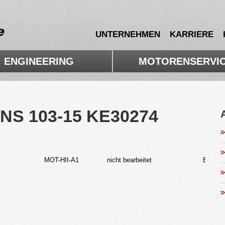
UN­TER­NEH­MEN
KAR­RIE­RE
EN­GI­NEE­RING
MO­TO­R­EN­SER­VI
NS 103-15 KE30274
A
MOT-HII-A1
nicht be­ar­bei­tet
Bil­d17