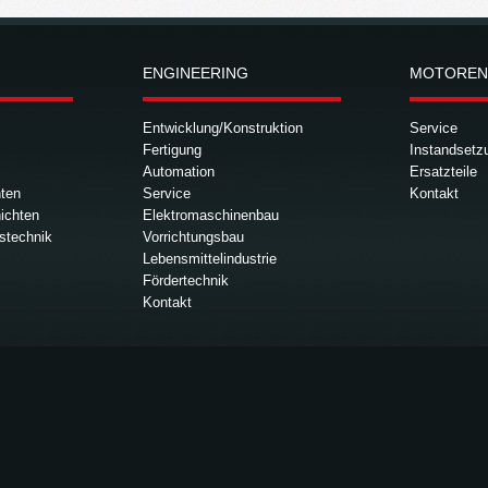
EN­GI­NEE­RING
MO­TO­R­EN
Ent­wick­lung/Kon­struk­ti­on
Ser­vice
Fer­ti­gung
In­stand­set­
Au­to­ma­ti­on
Er­satz­tei­le
­ten
Ser­vice
Kon­takt
ich­ten
Elek­tro­ma­schi­nen­bau
s­tech­nik
Vor­rich­tungs­bau
Le­bens­mit­tel­in­dus­trie
För­der­tech­nik
Kon­takt