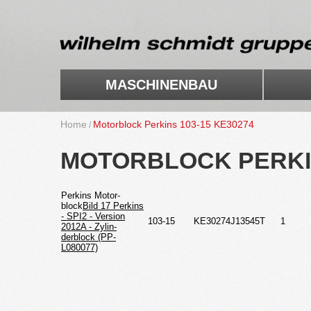
MA­SCHI­NEN­BAU
Home
Mo­tor­block Per­kins 103-15 KE30274
MO­TOR­BLOCK PER­KI
Per­kins Mo­tor­
block
Bild 17 Per­kins
- SPI2 - Ver­si­on
103-15
KE30274J13545T
1
2012A - Zy­lin­
derblock (PP­
L080077)