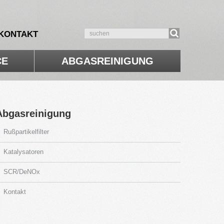
KON­TAKT
CE
AB­GAS­REI­NI­GUNG
b­gas­rei­ni­gung
Ruß­par­ti­kel­fil­ter
Ka­ta­ly­sa­to­ren
SCR/DeNOx
Kon­takt