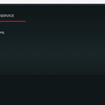
­SER­VICE
zung