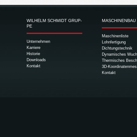
WIL­HELM SCHMIDT GRUP­
MA­SCHI­NEN­BAU
PE
Ma­schi­nen­lis­te
Un­ter­neh­men
Lohn­fer­ti­gung
Kar­rie­re
Dich­tungs­tech­nik
His­to­rie
Dy­na­mi­sches Wuch
Down­loads
Ther­mi­sches Be­sch
Kon­takt
3D-Ko­or­di­na­ten­mes
Kon­takt