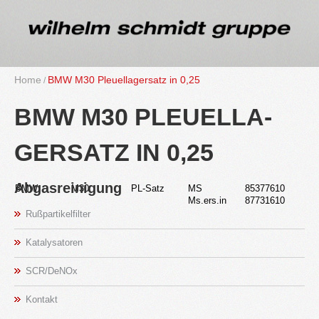
Home
BMW M30 Pleu­el­la­gersatz in 0,25
BMW M30 PLEU­EL­LA­
GERSATZ IN 0,25
Ab­gas­rei­ni­gung
BMW
M30
PL-Satz
MS
85377610
in 
Ms.​ers.​in
87731610
Ruß­par­ti­kel­fil­ter
Ka­ta­ly­sa­to­ren
SCR/DeNOx
Kon­takt